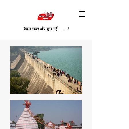
केवल खबर और कुछ नही........!