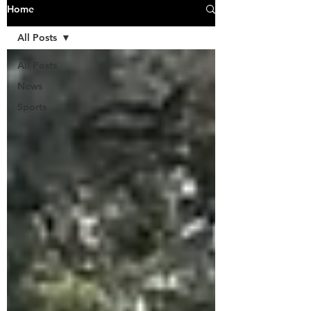
Home
All Posts
All Posts
News
Sports