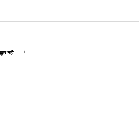
छ नही........!