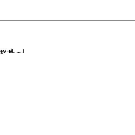
छ नही........!