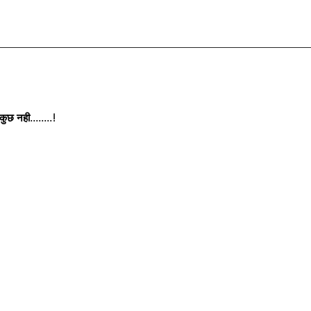
छ नही........!