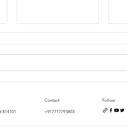
फर्जी पुलिस बनकर पहुंचे दो युवक
बासुक
गिरफ्तार, ग्रामीणों ने खंभे से बांधकर
युवकों
पुलिस को सौंपा
Contact
Follow
d 814101
+917717793803