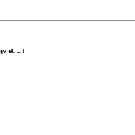
छ नही........!