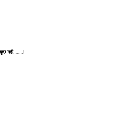
छ नही........!