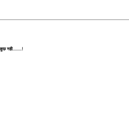
छ नही........!