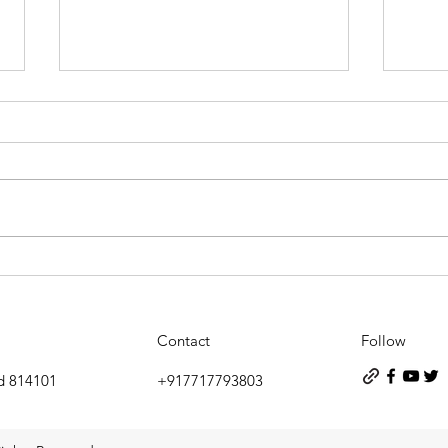
फर्जी पुलिस बनकर पहुंचे दो युवक
बासुक
गिरफ्तार, ग्रामीणों ने खंभे से बांधकर
युवकों
पुलिस को सौंपा
Contact
Follow
d 814101
+917717793803