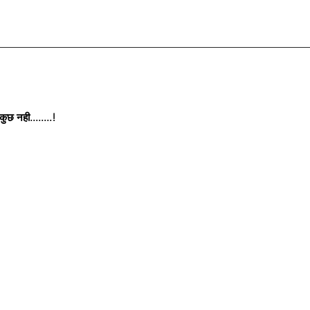
छ नही........!