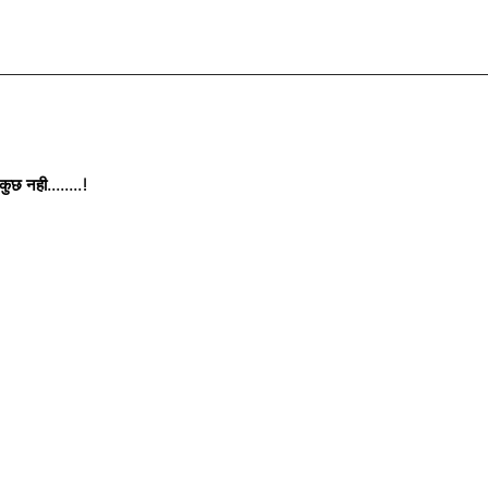
छ नही........!