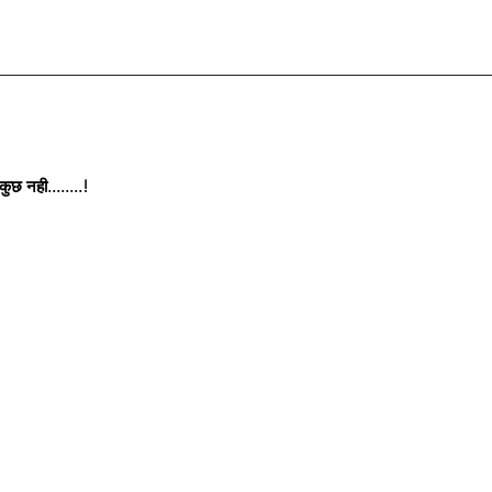
छ नही........!