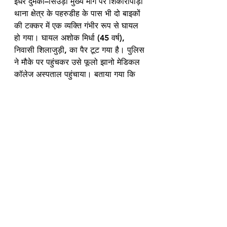
इधर दुमका–सिउड़ी मुख्य मार्ग पर शिकारीपाड़ा 
थाना क्षेत्र के पहरुडीह के पास भी दो बाइकों 
की टक्कर में एक व्यक्ति गंभीर रूप से घायल 
हो गया। घायल अशोक मिर्धा (45 वर्ष), 
निवासी शिलाजुड़ी, का पैर टूट गया है। पुलिस 
ने मौके पर पहुंचकर उसे फूलो झानो मेडिकल 
कॉलेज अस्पताल पहुंचाया। बताया गया कि 
तेज रफ्तार बाइक सवार टक्कर मारकर मौके से 
फरार हो गया। पुलिस फरार चालक की 
तलाश में जुटी है।
See All
Recent Posts