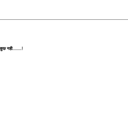
छ नही........!