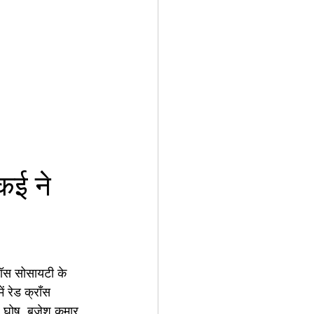
कई ने 
रॉस सोसायटी के 
 रेड क्राँस 
घोष, बृजेश कुमार, 