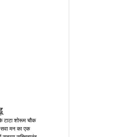
ू
र के टाटा शोरूम चौक 
को सवा मन का एक 
ें सदस्य सच्चिदानंद 