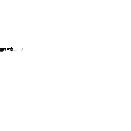
छ नही........!