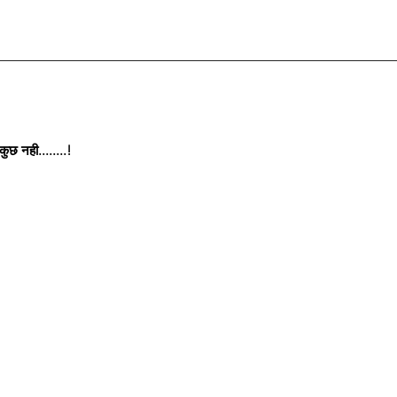
छ नही........!