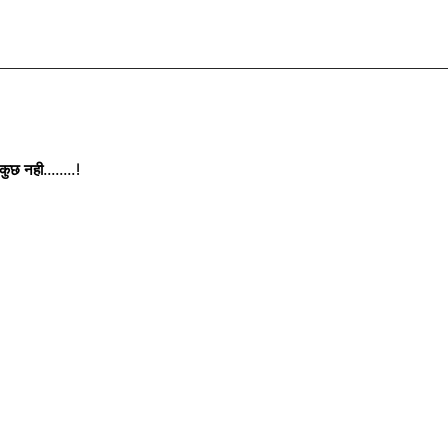
छ नही........!