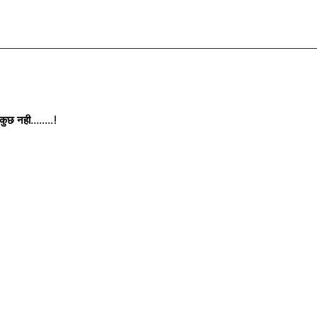
छ नही........!