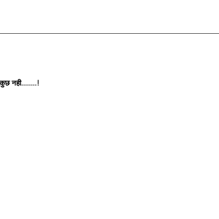
छ नही........!