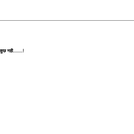
छ नही........!