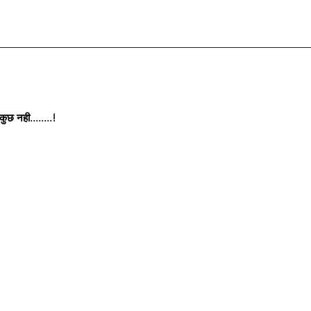
छ नही........!