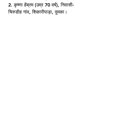
2. कृष्णा हेंब्रम (उम्र 70 वर्ष), निवासी- 
चिरुडीह गांव, शिकारीपाड़ा, दुमका।
चोटें- एक पैर फ्रेक्चर हो गया है।
See All
Recent Posts