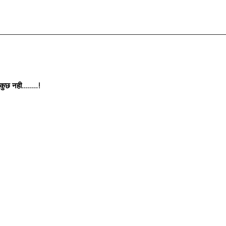
छ नही........!