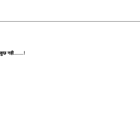
छ नही........!