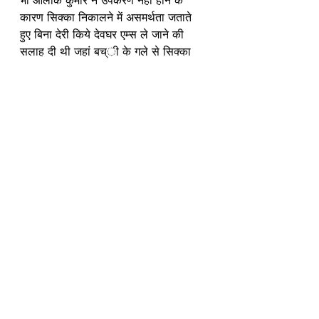
भी आलोक कुमार ने उपकरण नहीं होने के 
कारण सिक्का निकालने में असमर्थता जताते 
हुए बिना देरी किये देवघर एम्स ले जाने की 
सलाह दी थी जहां बच्ी के गले से सिक्का 
निकाला गया। 
मांग के बावजूद तीन साल से 
नहीं मिला ओसोफिलोस्कोप यंत्र
दुमका। विशेषज्ञ चिकित्सक ने बताया कि यदि 
यह यंत्र उपलब्ध होता तो सिक्का आसानी से 
निकाल लिया जाता। इस अभाव को लेकर 
स्थानीय लोगों ने गंभीर लापरवाही बताते हुए 
अस्पताल प्रबंधन पर सवाल उठाए। 
चिकित्सक ने बताया कि पिछले तीन साल से 