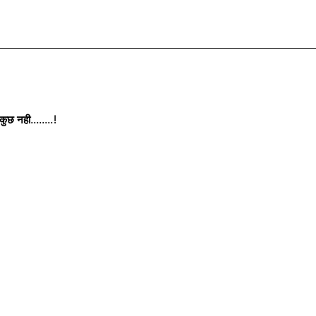
छ नही........!