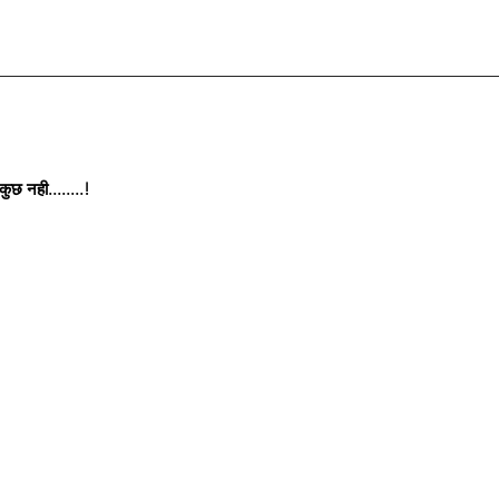
छ नही........!