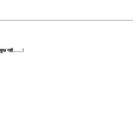
छ नही........!