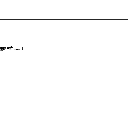
छ नही........!