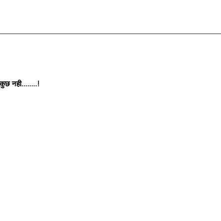
छ नही........!