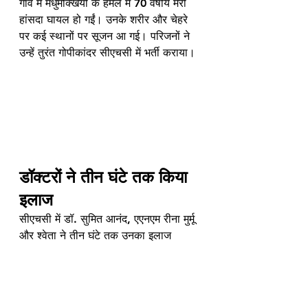
गांव में मधुमक्खियों के हमले में 70 वर्षीय मेरी 
हांसदा घायल हो गईं। उनके शरीर और चेहरे 
पर कई स्थानों पर सूजन आ गई। परिजनों ने 
उन्हें तुरंत गोपीकांदर सीएचसी में भर्ती कराया।
डॉक्टरों ने तीन घंटे तक किया 
इलाज
सीएचसी में डॉ. सुमित आनंद, एएनएम रीना मुर्मू 
और श्वेता ने तीन घंटे तक उनका इलाज 
किया। स्थिति सामान्य होने पर उन्हें घर भेज 
दिया गया। मेरी हांसदा ने बताया कि वह रोज 
की तरह जंगल में बकरी चराने गई थीं। तभी 
पेड़ पर मौजूद जंगली मधुमक्खियों ने उन पर 