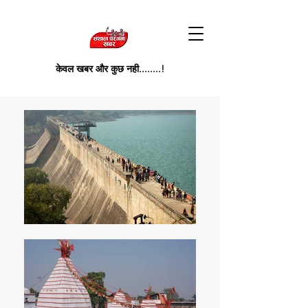
केवल खबर और कुछ नही........!